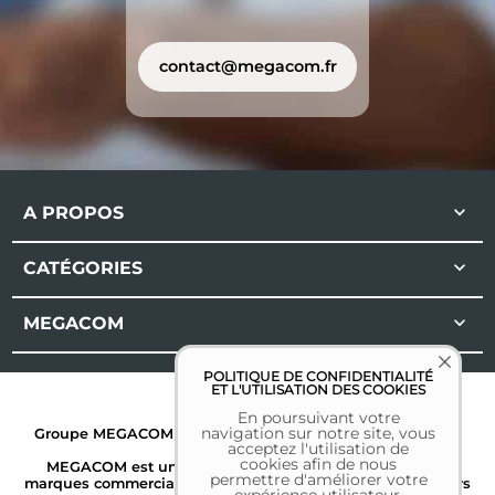
contact@megacom.fr

A PROPOS

CATÉGORIES

MEGACOM
POLITIQUE DE CONFIDENTIALITÉ
ET L'UTILISATION DES COOKIES
En poursuivant votre
navigation sur notre site, vous
Groupe MEGACOM | Tous droits réservés | 2026 |
Mentions
acceptez l'utilisation de
légales
cookies afin de nous
MEGACOM est une marque déposée. Toutes les autres
permettre d'améliorer votre
marques commerciales sont la propriété de leurs détenteurs