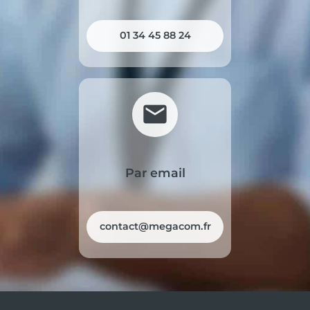
01 34 45 88 24
mail
Par email
contact@megacom.fr