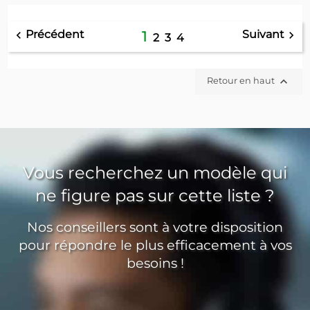
Précédent
Suivant


1
2
3
4

Retour en haut
Vous recherchez un modèle qui
ne figure pas sur cette liste ?
Nos conseillers sont à votre disposition
pour répondre le plus efficacement à vos
besoins !