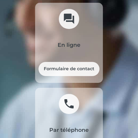
forum
En ligne
Formulaire de contact
phone
Par téléphone