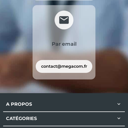
mail
Par email
contact@megacom.fr

A PROPOS

CATÉGORIES