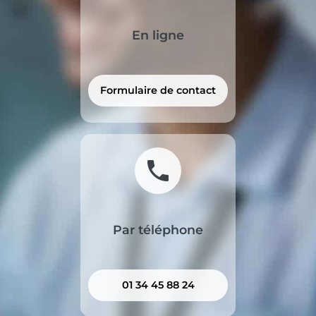
En ligne
Formulaire de contact
phone
Par téléphone
01 34 45 88 24