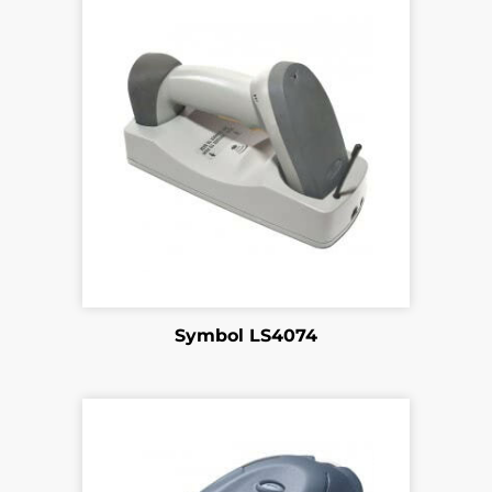
902201792
Lecteur sans-fil Datalogic Dragon M131 (Sans
affichage, fréquence à 915 MHz)
902201798
Lecteur sans-fil Datalogic Dragon M131
Symbol LS4074