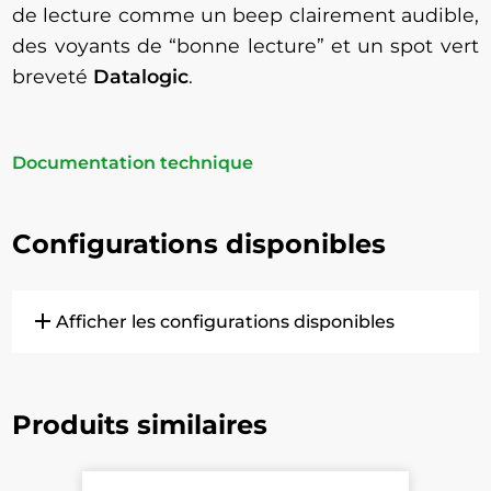
de lecture comme un beep clairement audible,
des voyants de “bonne lecture” et un spot vert
breveté
Datalogic
.
Documentation technique
Configurations disponibles
add
Afficher les configurations disponibles
902201793
Lecteur sans-fil Datalogic Dragon M131
Produits similaires
(Pistolet et base)