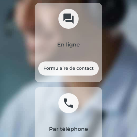
forum
En ligne
Formulaire de contact
phone
Par téléphone