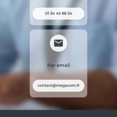
01 34 45 88 24
mail
Par email
contact@megacom.fr