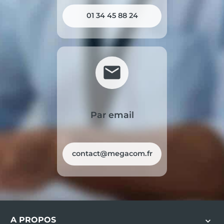
01 34 45 88 24
mail
Par email
contact@megacom.fr
A PROPOS
