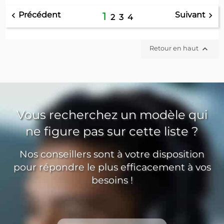
Précédent
Suivant


1
2
3
4

Retour en haut
Vous recherchez un modèle qui
ne figure pas sur cette liste ?
Nos conseillers sont à votre disposition
pour répondre le plus efficacement à vos
besoins !