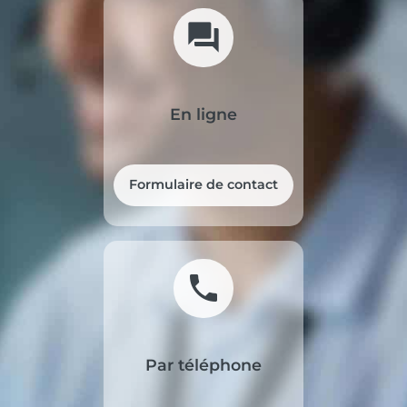
forum
En ligne
Formulaire de contact
phone
Par téléphone