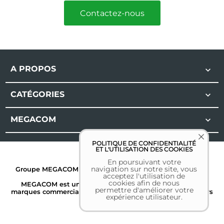
Contactez-nous
A PROPOS

CATÉGORIES

MEGACOM

POLITIQUE DE CONFIDENTIALITÉ
ET L'UTILISATION DES COOKIES
En poursuivant votre
navigation sur notre site, vous
Groupe MEGACOM | Tous droits réservés | 2026 |
Mentions
acceptez l'utilisation de
légales
cookies afin de nous
MEGACOM est une marque déposée. Toutes les autres
permettre d'améliorer votre
marques commerciales sont la propriété de leurs détenteurs
expérience utilisateur.
respectifs.