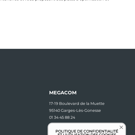
MEGACOM
17-19 Boulevard de la Muette
95140 Garges-Lès-Gonesse
01 34 45 88 24
contact [at] megacom.fr
POLITIQUE DE CONFIDENTIALITÉ
ET L'UTILISATION DES COOKIES