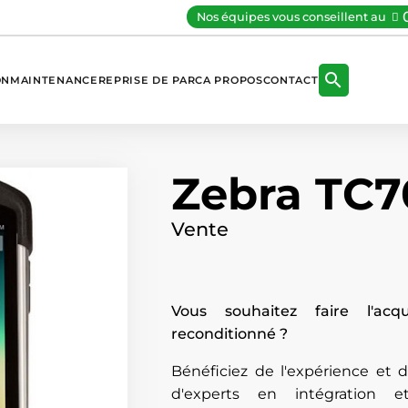
Nos équipes vous conseillent au

ON
MAINTENANCE
REPRISE DE PARC
A PROPOS
CONTACT
Zebra TC7
Vente
Vous souhaitez faire l'acq
reconditionné ?
Bénéficiez de l'expérience et
d'experts en intégration e