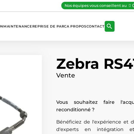
Nos équipes vous conseillent au

ON
MAINTENANCE
REPRISE DE PARC
A PROPOS
CONTACT
Zebra RS4
Vente
Vous souhaitez faire l'acq
reconditionné ?
Bénéficiez de l'expérience et
d'experts en intégration e