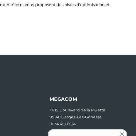
tenance et vous proposent des pistes d’optimisation et
MEGACOM
17-19 Boulevard de la Muette
95140 Garges-Lès-Gonesse
01 34 45 88 24
contact [at] megacom.fr