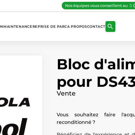
Nos équipes vous conseillent au

ON
MAINTENANCE
REPRISE DE PARC
A PROPOS
CONTACT
Bloc d'ali
pour DS4
Vente
Vous souhaitez faire l'acq
reconditionné ?
Bénéficiez de l'expérience et