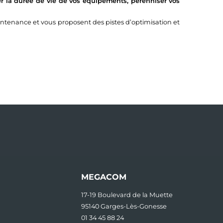
r la durée de vie de vos équipements, pérenniser vos
tenance et vous proposent des pistes d’optimisation et
MEGACOM
17-19 Boulevard de la Muette
95140 Garges-Lès-Gonesse
01 34 45 88 24