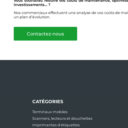
Vous souhaitez réduire vos coûts de maintenance, optimise
investissements... ?
Nos commerciaux effectuent une analyse de vos coûts de main
un plan d’évolution.
Contactez-nous
CATÉGORIES
Terminaux mobiles
Scanners, lecteurs et douchettes
Imprimantes d'étiquettes