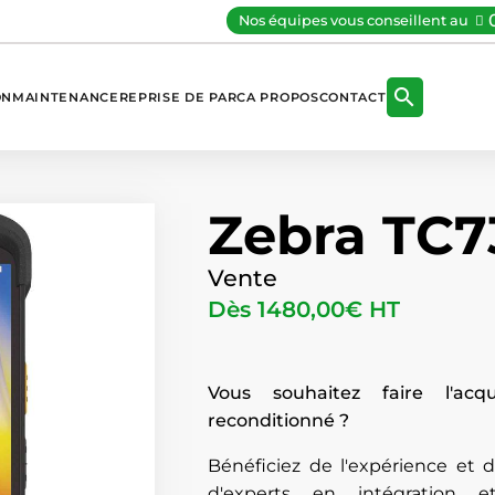
Nos équipes vous conseillent au

ON
MAINTENANCE
REPRISE DE PARC
A PROPOS
CONTACT
Zebra TC7
Vente
Dès
1480,00
€
HT
Vous souhaitez faire l'acq
reconditionné ?
Bénéficiez de l'expérience et
d'experts en intégration e