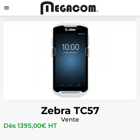

Zebra TC57
Vente
Dès
1395,00
€
HT