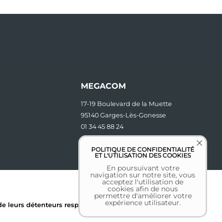
MEGACOM
17-19 Boulevard de la Muette
95140 Garges-Lès-Gonesse
01 34 45 88 24
contact [at] megacom.fr
POLITIQUE DE CONFIDENTIALITÉ
ET L'UTILISATION DES COOKIES
En poursuivant votre
navigation sur notre site, vous
acceptez l'utilisation de
cookies afin de nous
permettre d'améliorer votre
expérience utilisateur.
 leurs détenteurs respectifs.