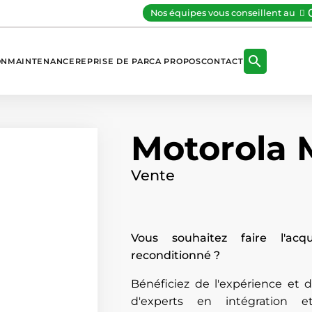
Nos équipes vous conseillent au

ON
MAINTENANCE
REPRISE DE PARC
A PROPOS
CONTACT
Motorola
Vente
Vous souhaitez faire l'acq
reconditionné ?
Bénéficiez de l'expérience et
d'experts en intégration e