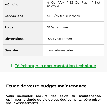
4 Go RAM / 32 Go Flash / Slot
Mémoire
microSD
Connexions
USB / Wifi / Bluetooth
Poids
370 grammes
Dimensions
155 x 76 x 19 mm
Garantie
1 an retour/atelier
Télécharger la documentation technique
Etude de votre budget maintenance
Vous souhaitez réduire vos coûts de maintenance,
optimiser la durée de vie de vos équipements, pérenniser
vos investissements... ?