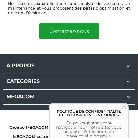
Nos commerciaux effectuent une analyse de vos coûts de
maintenance et vous proposent des pistes d’optimisation et
un plan d’évolution.
Contactez-nous
A PROPOS

CATÉGORIES

MEGACOM

POLITIQUE DE CONFIDENTIALITÉ
ET L'UTILISATION DES COOKIES
En poursuivant votre
navigation sur notre site, vous
Groupe MEGACOM | Tous droits réservés | 2026 |
Mentions
acceptez l'utilisation de
légales
cookies afin de nous
MEGACOM est une marque déposée. Toutes les autres