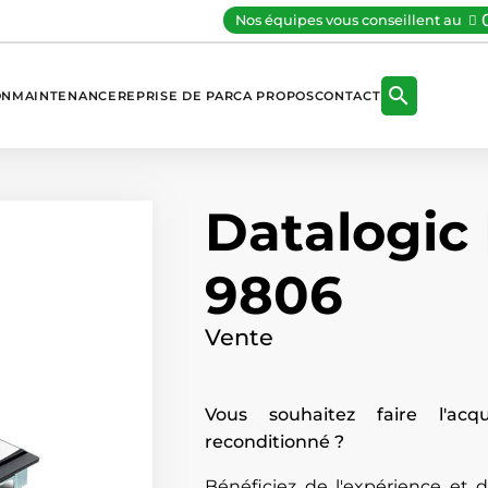
Nos équipes vous conseillent au

ON
MAINTENANCE
REPRISE DE PARC
A PROPOS
CONTACT
Datalogic
9806
Vente
Vous souhaitez faire l'acq
reconditionné ?
Bénéficiez de l'expérience et