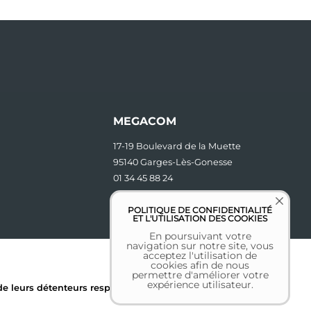
MEGACOM
17-19 Boulevard de la Muette
95140 Garges-Lès-Gonesse
01 34 45 88 24
contact [at] megacom.fr
POLITIQUE DE CONFIDENTIALITÉ
ET L'UTILISATION DES COOKIES
En poursuivant votre
navigation sur notre site, vous
acceptez l'utilisation de
cookies afin de nous
permettre d'améliorer votre
expérience utilisateur.
 leurs détenteurs respectifs.