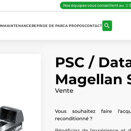
Nos équipes vous conseillent au

ON
MAINTENANCE
REPRISE DE PARC
A PROPOS
CONTACT
PSC / Data
Magellan 
Vente
Vous souhaitez faire l'acq
reconditionné ?
Bénéficiez de l'expérience et