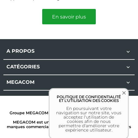
En savoir plus
A PROPOS

CATÉGORIES

MEGACOM

POLITIQUE DE CONFIDENTIALITÉ
ET L'UTILISATION DES COOKIES
En poursuivant votre
navigation sur notre site, vous
Groupe MEGACOM | Tous droits réservés | 2026 |
Mentions
acceptez l'utilisation de
légales
cookies afin de nous
MEGACOM est une marque déposée. Toutes les autres
permettre d'améliorer votre
marques commerciales sont la propriété de leurs détenteurs
expérience utilisateur.
respectifs.