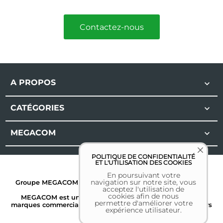
Contactez-nous
A PROPOS

CATÉGORIES

MEGACOM

POLITIQUE DE CONFIDENTIALITÉ
ET L'UTILISATION DES COOKIES
En poursuivant votre
navigation sur notre site, vous
Groupe MEGACOM | Tous droits réservés | 2026 |
Mentions
acceptez l'utilisation de
légales
cookies afin de nous
MEGACOM est une marque déposée. Toutes les autres
permettre d'améliorer votre
marques commerciales sont la propriété de leurs détenteurs
expérience utilisateur.
respectifs.