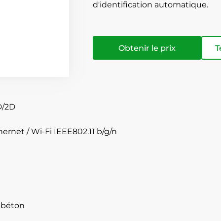
d'identification automatique.
Obtenir le prix
T
D/2D
ernet / Wi-Fi IEEE802.11 b/g/n
 béton