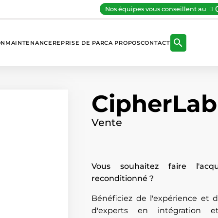
Nos équipes vous conseillent au

ON
MAINTENANCE
REPRISE DE PARC
A PROPOS
CONTACT
CipherLab
Vente
Vous souhaitez faire l'acq
reconditionné ?
Bénéficiez de l'expérience et
d'experts en intégration e