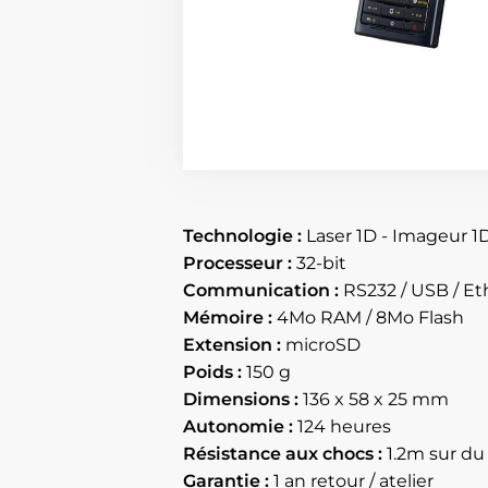
Technologie :
Laser 1D - Imageur 1
Processeur :
32-bit
Communication :
RS232 / USB / Eth
Mémoire :
4Mo RAM / 8Mo Flash
Extension :
microSD
Poids :
150 g
Dimensions :
136 x 58 x 25 mm
Autonomie :
124 heures
Résistance aux chocs :
1.2m sur du
Garantie :
1 an retour / atelier