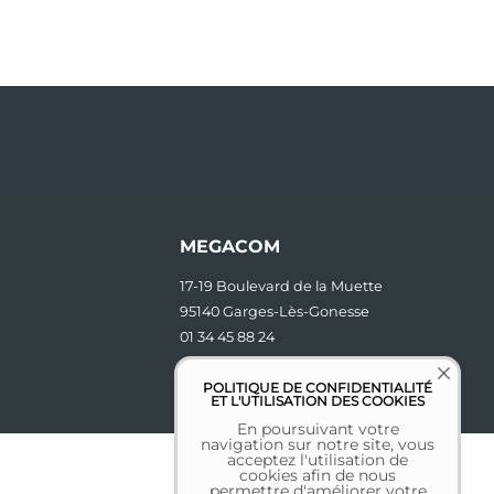
MEGACOM
17-19 Boulevard de la Muette
95140 Garges-Lès-Gonesse
01 34 45 88 24
contact [at] megacom.fr
POLITIQUE DE CONFIDENTIALITÉ
ET L'UTILISATION DES COOKIES
En poursuivant votre
navigation sur notre site, vous
acceptez l'utilisation de
cookies afin de nous
permettre d'améliorer votre