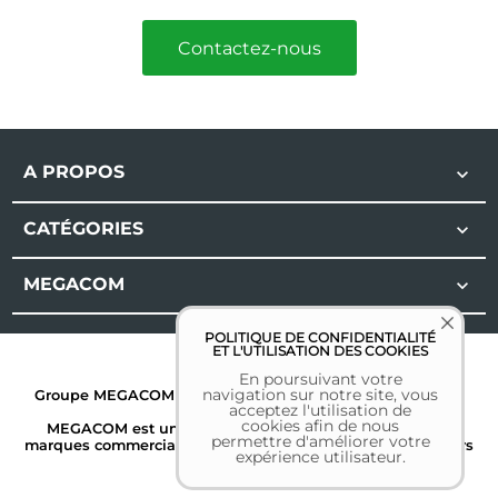
Contactez-nous
A PROPOS

CATÉGORIES

MEGACOM

POLITIQUE DE CONFIDENTIALITÉ
ET L'UTILISATION DES COOKIES
En poursuivant votre
navigation sur notre site, vous
Groupe MEGACOM | Tous droits réservés | 2026 |
Mentions
acceptez l'utilisation de
légales
cookies afin de nous
MEGACOM est une marque déposée. Toutes les autres
permettre d'améliorer votre
marques commerciales sont la propriété de leurs détenteurs
expérience utilisateur.
respectifs.