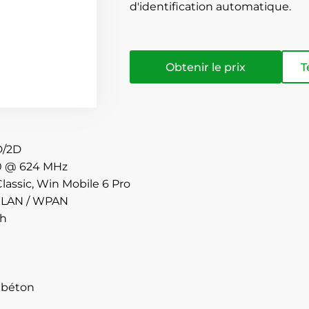
d'identification automatique.
Obtenir le prix
T
D/2D
0 @ 624 MHz
lassic, Win Mobile 6 Pro
WLAN / WPAN
sh
 béton