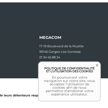
MEGACOM
17-19 Boulevard de la Muette
95140 Garges-Lès-Gonesse
01 34 45 88 24
contact [at] megacom.fr
POLITIQUE DE CONFIDENTIALITÉ
ET L'UTILISATION DES COOKIES
En poursuivant votre
navigation sur notre site, vous
acceptez l'utilisation de
cookies afin de nous
permettre d'améliorer votre
expérience utilisateur.
 leurs détenteurs respectifs.