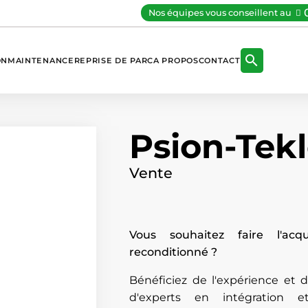
Nos équipes vous conseillent au

ON
MAINTENANCE
REPRISE DE PARC
A PROPOS
CONTACT
Psion-Tek
Vente
Vous souhaitez faire l'acq
reconditionné ?
Bénéficiez de l'expérience et
d'experts en intégration e