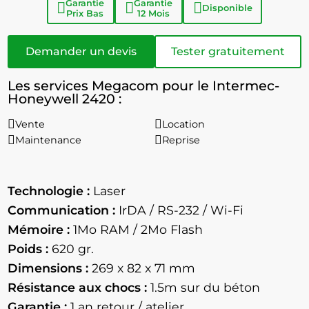
Garantie
Garantie
Disponible
Prix Bas
12 Mois
Demander un devis
Tester gratuitement
Les services Megacom pour le Intermec-
Honeywell 2420 :
Vente
Location
Maintenance
Reprise
Technologie :
Laser
Communication :
IrDA / RS-232 / Wi-Fi
Mémoire :
1Mo RAM / 2Mo Flash
Poids :
620 gr.
Dimensions :
269 x 82 x 71 mm
Résistance aux chocs :
1.5m sur du béton
Garantie :
1 an retour / atelier