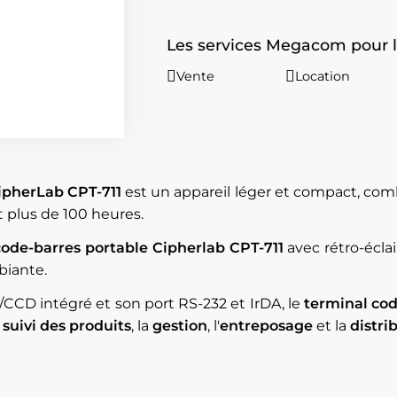
Les services Megacom pour l
Vente
Location
ipherLab CPT-711
est un appareil léger et compact, comb
 plus de 100 heures.
code-barres portable Cipherlab CPT-711
avec rétro-écla
biante.
/CCD intégré et son port RS-232 et IrDA, le
terminal co
e
suivi des produits
, la
gestion
, l'
entreposage
et la
distri