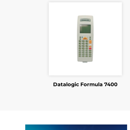
CPT-711C
Terminal Cipherlab CPT-
clavier 21 touches, 2 pil
Datalogic Formula 7400