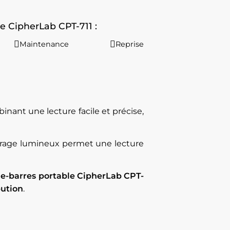
e CipherLab CPT-711 :
Maintenance
Reprise
inant une lecture facile et précise,
irage lumineux permet une lecture
de-barres portable CipherLab CPT-
bution
.