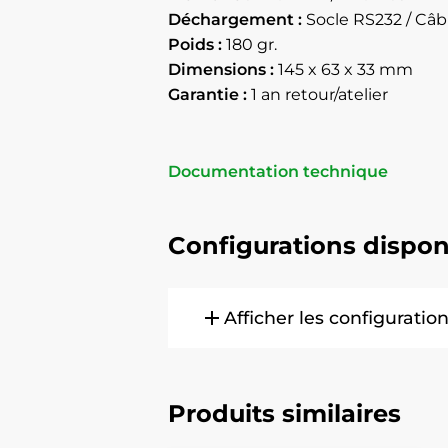
Déchargement :
Socle RS232 / Câb
Poids :
180 gr.
Dimensions :
145 x 63 x 33 mm
Garantie :
1 an retour/atelier
Documentation technique
Configurations dispon
add
Afficher les configuratio
CPT-711L
Produits similaires
Terminal Cipherlab CPT-7
clavier 21 touches, 2 pil