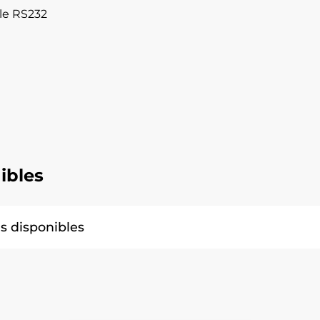
le RS232
ibles
ns disponibles
11 (CPU 16-bit CMOS, 1mo Rom, 1mo Sram, scanner
es AAA, communication RS-232, IrDA, Radio)