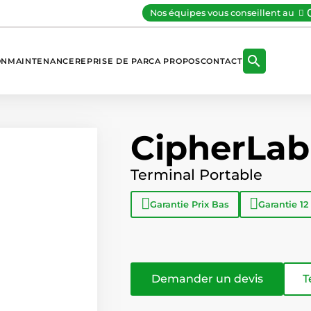
Nos équipes vous conseillent au

ON
MAINTENANCE
REPRISE DE PARC
A PROPOS
CONTACT
CipherLab
Terminal Portable
Garantie
Prix Bas
Garantie
12
Demander un devis
T