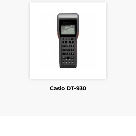
711 (CPU 16-bit CMOS, 1mo Rom, 1mo Sram, scanne
es AAA, communication RS-232, IrDA, Radio)
Casio DT-930