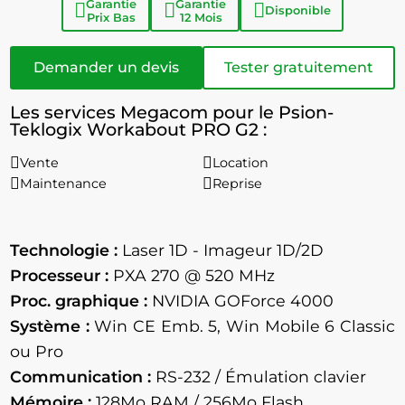
Garantie
Garantie
Disponible
Prix Bas
12 Mois
Demander un devis
Tester gratuitement
Les services Megacom pour le Psion-
Teklogix Workabout PRO G2 :
Vente
Location
Maintenance
Reprise
Technologie :
Laser 1D - Imageur 1D/2D
Processeur :
PXA 270 @ 520 MHz
Proc. graphique :
NVIDIA GOForce 4000
Système :
Win CE Emb. 5, Win Mobile 6 Classic
ou Pro
Communication :
RS-232 / Émulation clavier
Mémoire :
128Mo RAM / 256Mo Flash