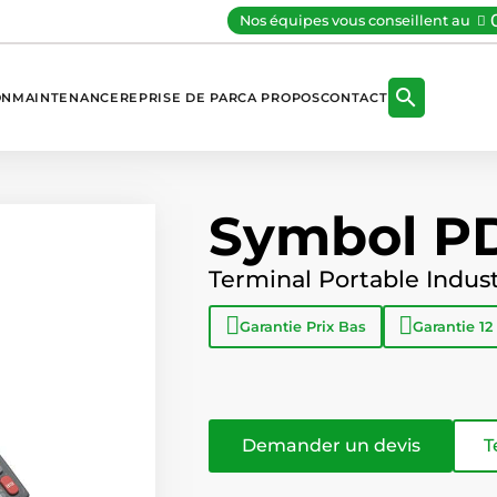
Nos équipes vous conseillent au

ON
MAINTENANCE
REPRISE DE PARC
A PROPOS
CONTACT
Symbol P
Terminal Portable Indust
Garantie
Prix Bas
Garantie
12
Demander un devis
T