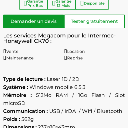
Garantie
Garantie
Disponible
Prix Bas
12 Mois
Demander un devis
Tester gratuitement
Les services Megacom pour le Intermec-
Honeywell CK70 :
Vente
Location
Maintenance
Reprise
Type de lecture :
Laser 1D / 2D
Système :
Windows mobile 6.5.3
Mémoire :
512Mo
RAM / 1Go Flash / Slot
microSD
Communication :
USB / IrDA / Wifi / Bluetooth
Poids :
562g
Dimensions :
237x80x43mm