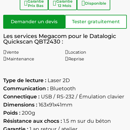
Garantie
Garantie
Disponible
Prix Bas
12 Mois
Demander un devis
Tester gratuitement
Les services Megacom pour le Datalogic
Quickscan QBT2430 :
Vente
Location
Maintenance
Reprise
Type de lecture :
Laser 2D
Communication :
Bluetooth
Connectique :
USB / RS-232 / Émulation clavier
Dimensions :
163x91x41mm
Poids :
200g
Résistance aux chocs :
1.5
m sur du béton
Garantie :
1 an retour / atelier