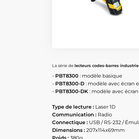
La série de
lecteurs codes-barres industri
-
PBT8300
: modèle basique
-
PBT8300-D
: modèle avec écran e
-
PBT8300-DK
: modèle avec écran 
Type de lecture :
Laser 1D
Communication :
Radio
Connectique :
USB / RS-232 / Émula
Dimensions :
207x114x69mm
Poids :
380g