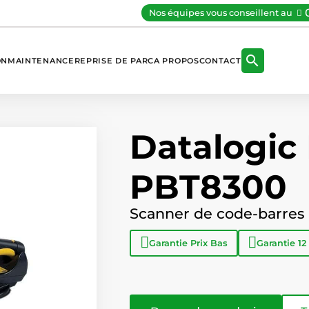
Nos équipes vous conseillent au

ON
MAINTENANCE
REPRISE DE PARC
A PROPOS
CONTACT
Datalogic
PBT8300
Scanner de code-barres i
Garantie
Prix Bas
Garantie
12