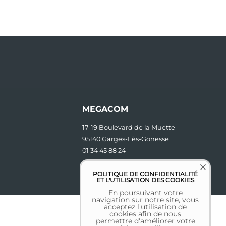
MEGACOM
17-19 Boulevard de la Muette
95140 Garges-Lès-Gonesse
01 34 45 88 24
contact [at] megacom.fr
POLITIQUE DE CONFIDENTIALITÉ
ET L'UTILISATION DES COOKIES
En poursuivant votre
navigation sur notre site, vous
acceptez l'utilisation de
cookies afin de nous
permettre d'améliorer votre