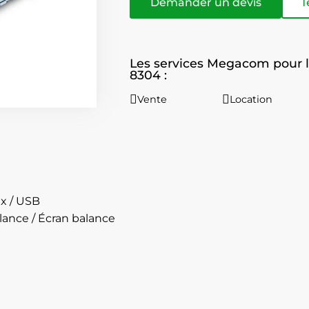
Demander un devis
T
Les services Megacom pour l
8304 :
Vente
Location
x / USB
lance / Écran balance