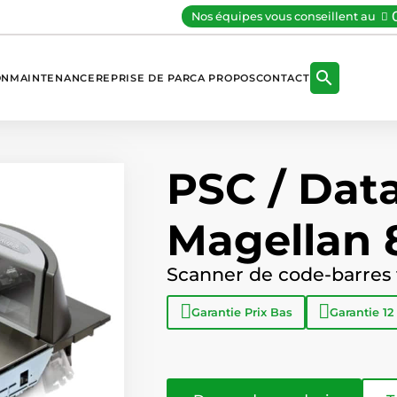
Nos équipes vous conseillent au

ON
MAINTENANCE
REPRISE DE PARC
A PROPOS
CONTACT
PSC / Data
Magellan 
Scanner de code-barres 
Garantie
Prix Bas
Garantie
12