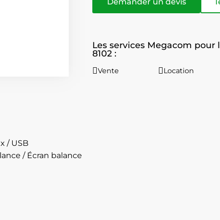
Demander un devis
T
Les services Megacom pour l
8102 :
Vente
Location
x / USB
lance / Écran balance