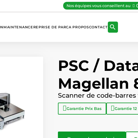
Nos équipes vous conseillent au

ON
MAINTENANCE
REPRISE DE PARC
A PROPOS
CONTACT
PSC / Data
Magellan 
Scanner de code-barres 
Garantie
Prix Bas
Garantie
12