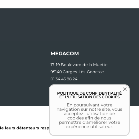
MEGACOM
17-19 Boulevard de la Muette
95140 Garges-Lès-Gonesse
01 34 45 88 24
contact [at] megacom.fr
POLITIQUE DE CONFIDENTIALITÉ
ET L'UTILISATION DES COOKIES
En poursuivant votre
navigation sur notre site, vous
acceptez l'utilisation de
cookies afin de nous
permettre d'améliorer votre
expérience utilisateur.
 leurs détenteurs respectifs.