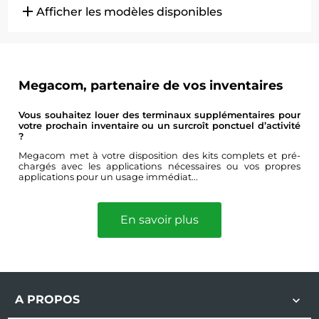
add
Afficher les modèles disponibles
11646
Opticon OPR-2001 + Stand RS232
Megacom, partenaire de vos inventaires
11645
Vous souhaitez louer des terminaux supplémentaires pour
Opticon OPR-2001 noir + stand USB
votre prochain inventaire ou un surcroît ponctuel d’activité
?
Megacom met à votre disposition des kits complets et pré-
chargés avec les applications nécessaires ou vos propres
applications pour un usage immédiat...
En savoir plus
A PROPOS
