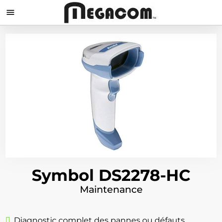

Symbol DS2278-HC
Maintenance
Diagnostic complet des pannes ou défauts