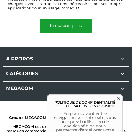
chargés avec les applications nécessaires ou vos propres
applications pour un usage immédiat...
En savoir plus
A PROPOS

CATÉGORIES

MEGACOM

POLITIQUE DE CONFIDENTIALITÉ
ET L'UTILISATION DES COOKIES
En poursuivant votre
navigation sur notre site, vous
Groupe MEGACOM | Tous droits réservés | 2026 |
Mentions
acceptez l'utilisation de
légales
cookies afin de nous
MEGACOM est une marque déposée. Toutes les autres
permettre d'améliorer votre
marques commerciales sont la propriété de leurs détenteurs