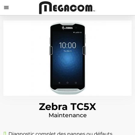

Zebra TC5X
Maintenance
Diagnostic complet des pannes ou défauts