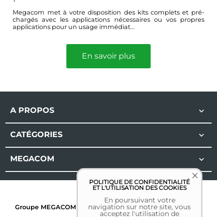
Megacom met à votre disposition des kits complets et pré-
chargés avec les applications nécessaires ou vos propres
applications pour un usage immédiat...
En savoir plus
A PROPOS

CATÉGORIES

MEGACOM

POLITIQUE DE CONFIDENTIALITÉ
ET L'UTILISATION DES COOKIES
En poursuivant votre
navigation sur notre site, vous
Groupe MEGACOM | Tous droits réservés | 2026 |
Mentions
acceptez l'utilisation de
légales