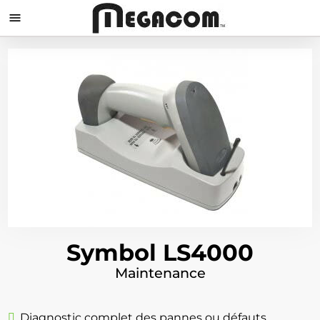

Symbol LS4000
Maintenance
Diagnostic complet des pannes ou défauts