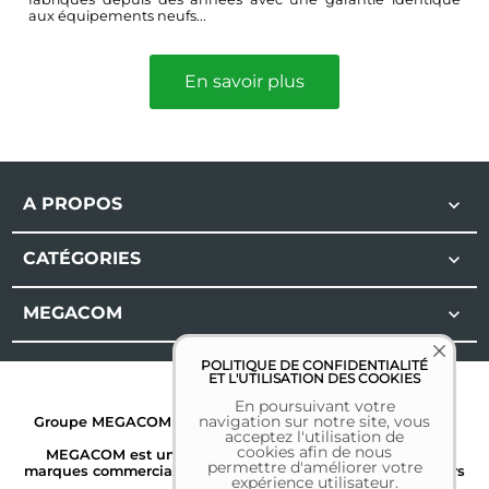
aux équipements neufs...
En savoir plus
A PROPOS

CATÉGORIES

MEGACOM

POLITIQUE DE CONFIDENTIALITÉ
ET L'UTILISATION DES COOKIES
En poursuivant votre
navigation sur notre site, vous
Groupe MEGACOM | Tous droits réservés | 2026 |
Mentions
acceptez l'utilisation de
légales
cookies afin de nous
MEGACOM est une marque déposée. Toutes les autres
permettre d'améliorer votre
marques commerciales sont la propriété de leurs détenteurs
expérience utilisateur.
respectifs.