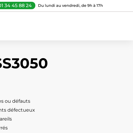
01 34 45 88 24
Du lundi au vendredi, de 9h à 17h
SS3050
s ou défauts
ts défectueux
reils
vrés