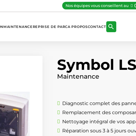
Nos équipes vous conseillent au

ON
MAINTENANCE
REPRISE DE PARC
A PROPOS
CONTACT
Symbol L
Maintenance
Diagnostic complet des panne
Remplacement des composan
Nettoyage intégral de vos appa
Réparation sous 3 à 5 jours ou