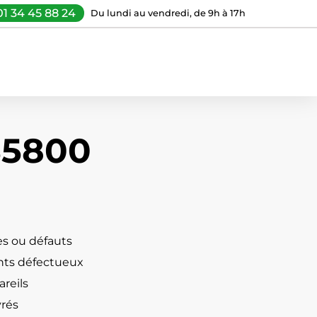
01 34 45 88 24
Du lundi au vendredi, de 9h à 17h
S5800
s ou défauts
ts défectueux
reils
vrés