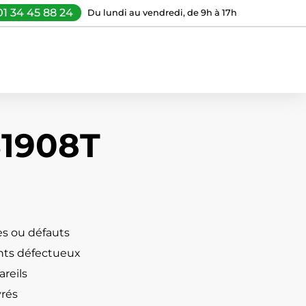
01 34 45 88 24
Du lundi au vendredi, de 9h à 17h
S1908T
s ou défauts
ts défectueux
reils
vrés