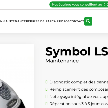
Nos équipes vous conseillent au

ON
MAINTENANCE
REPRISE DE PARC
A PROPOS
CONTACT
Symbol L
Maintenance
Diagnostic complet des panne
Remplacement des composan
Nettoyage intégral de vos appa
Réparation sous 3 à 5 jours ou