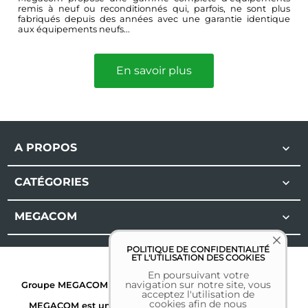
remis à neuf ou reconditionnés qui, parfois, ne sont plus
fabriqués depuis des années avec une garantie identique
aux équipements neufs...
En savoir plus
A PROPOS

CATÉGORIES

MEGACOM

POLITIQUE DE CONFIDENTIALITÉ
ET L'UTILISATION DES COOKIES
En poursuivant votre
navigation sur notre site, vous
Groupe MEGACOM | Tous droits réservés | 2026 |
Mentions
acceptez l'utilisation de
légales
cookies afin de nous
MEGACOM est une marque déposée. Toutes les autres