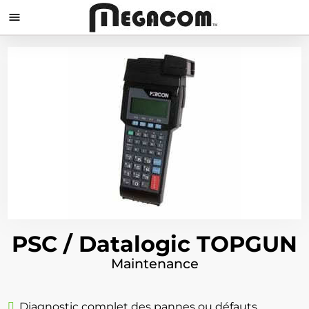

PSC / Datalogic TOPGUN
Maintenance
Diagnostic complet des pannes ou défauts