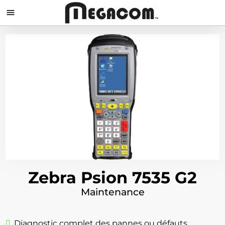

Zebra Psion 7535 G2
Maintenance
Diagnostic complet des pannes ou défauts