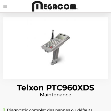

Telxon PTC960XDS
Maintenance
Diagnostic complet des pannes ou défauts