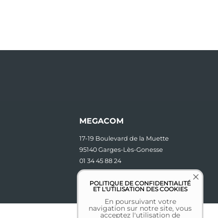
MEGACOM
17-19 Boulevard de la Muette
95140 Garges-Lès-Gonesse
01 34 45 88 24
contact [at] megacom.fr
POLITIQUE DE CONFIDENTIALITÉ
ET L'UTILISATION DES COOKIES
En poursuivant votre
navigation sur notre site, vous
acceptez l'utilisation de