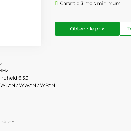
Garantie 3 mois minimum
Obtenir le prix
T
D
 MHz
dheld 6.5.3
 / WLAN / WWAN / WPAN
 béton