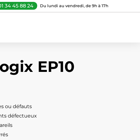
01 34 45 88 24
Du lundi au vendredi, de 9h à 17h
logix EP10
s ou défauts
ts défectueux
reils
vrés