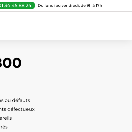
01 34 45 88 24
Du lundi au vendredi, de 9h à 17h
800
s ou défauts
ts défectueux
reils
vrés