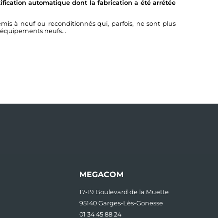
fication automatique dont la fabrication a été arrétée
à neuf ou reconditionnés qui, parfois, ne sont plus
 équipements neufs...
MEGACOM
17-19 Boulevard de la Muette
95140 Garges-Lès-Gonesse
01 34 45 88 24