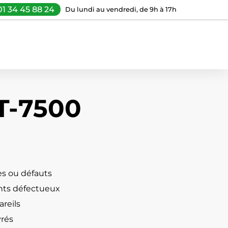
01 34 45 88 24
Du lundi au vendredi, de 9h à 17h
T-7500
s ou défauts
ts défectueux
reils
vrés