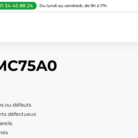
01 34 45 88 24
Du lundi au vendredi, de 9h à 17h
 MC75A0
s ou défauts
ts défectueux
reils
vrés