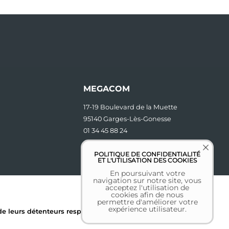
MEGACOM
17-19 Boulevard de la Muette
95140 Garges-Lès-Gonesse
01 34 45 88 24
contact [at] megacom.fr
POLITIQUE DE CONFIDENTIALITÉ
ET L'UTILISATION DES COOKIES
En poursuivant votre
navigation sur notre site, vous
acceptez l'utilisation de
cookies afin de nous
permettre d'améliorer votre
expérience utilisateur.
 leurs détenteurs respectifs.