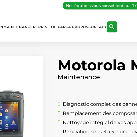
Nos équipes vous conseillent au

ON
MAINTENANCE
REPRISE DE PARC
A PROPOS
CONTACT
Motorola
Maintenance
Diagnostic complet des panne
Remplacement des composan
Nettoyage intégral de vos appa
Réparation sous 3 à 5 jours ou