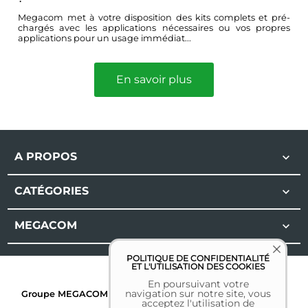
Megacom met à votre disposition des kits complets et pré-
chargés avec les applications nécessaires ou vos propres
applications pour un usage immédiat...
En savoir plus
A PROPOS

CATÉGORIES

MEGACOM

POLITIQUE DE CONFIDENTIALITÉ
ET L'UTILISATION DES COOKIES
En poursuivant votre
navigation sur notre site, vous
Groupe MEGACOM | Tous droits réservés | 2026 |
Mentions
acceptez l'utilisation de
légales