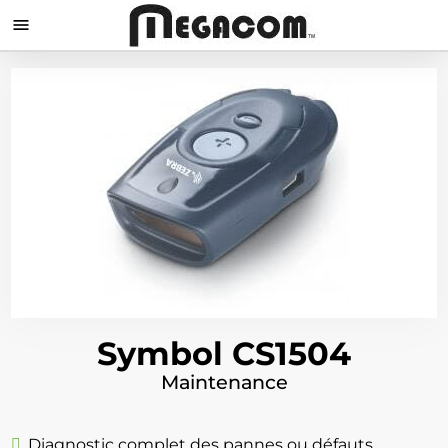

Symbol CS1504
Maintenance
Diagnostic complet des pannes ou défauts