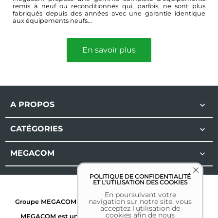
remis à neuf ou reconditionnés qui, parfois, ne sont plus
fabriqués depuis des années avec une garantie identique
aux équipements neufs...
En savoir plus
A PROPOS

CATÉGORIES

MEGACOM

POLITIQUE DE CONFIDENTIALITÉ
ET L'UTILISATION DES COOKIES
En poursuivant votre
navigation sur notre site, vous
Groupe MEGACOM | Tous droits réservés | 2026 |
Mentions
acceptez l'utilisation de
légales
cookies afin de nous
MEGACOM est une marque déposée. Toutes les autres