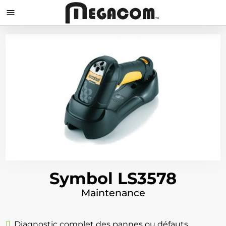

Symbol LS3578
Maintenance
Diagnostic complet des pannes ou défauts