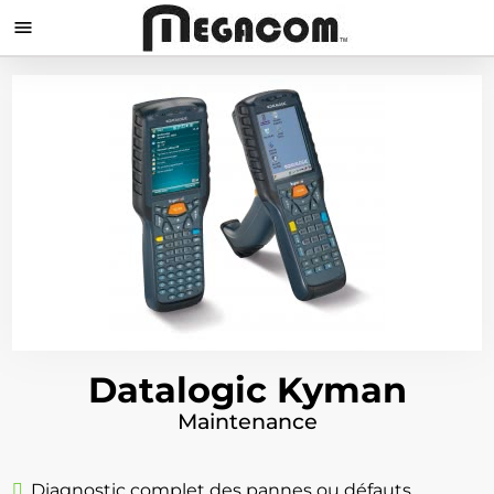

Datalogic Kyman
Maintenance
Diagnostic complet des pannes ou défauts