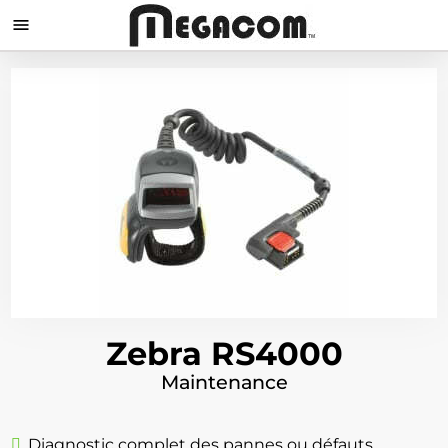

Zebra RS4000
Maintenance
Diagnostic complet des pannes ou défauts