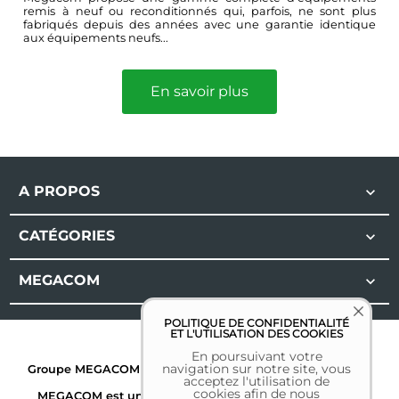
remis à neuf ou reconditionnés qui, parfois, ne sont plus
fabriqués depuis des années avec une garantie identique
aux équipements neufs...
En savoir plus
A PROPOS

CATÉGORIES

MEGACOM

POLITIQUE DE CONFIDENTIALITÉ
ET L'UTILISATION DES COOKIES
En poursuivant votre
navigation sur notre site, vous
Groupe MEGACOM | Tous droits réservés | 2026 |
Mentions
acceptez l'utilisation de
légales
cookies afin de nous
MEGACOM est une marque déposée. Toutes les autres