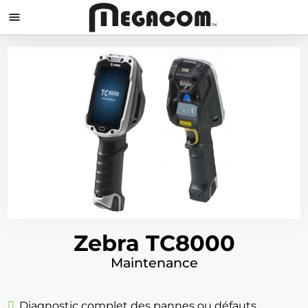

Zebra TC8000
Maintenance
Diagnostic complet des pannes ou défauts